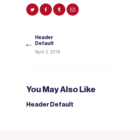
Beitragsnavigation
Header
Previous
Default
post:
April 3, 2018
You May Also Like
Header Default