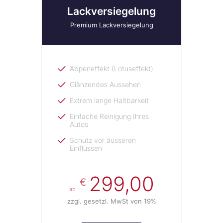
Lackversiegelung
Premium Lackversiegelung
Abperleffekt (Lotuseffekt)
Glänzendes Aussehen
Extrem lange Haltbarkeit
Einfache Reinigung Ihres
Autos
Schutz vor äusseren
Einflüssen
299,00
€
ab
zzgl. gesetzl. MwSt von 19%