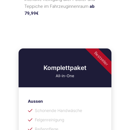
Teppiche im Fahrzeuginnenraum
ab
79,99€
Bestseller
Komplettpaket
All-in-One
Aussen
Schonende Handwäsche
Felgenreinigung
Reifenpflege