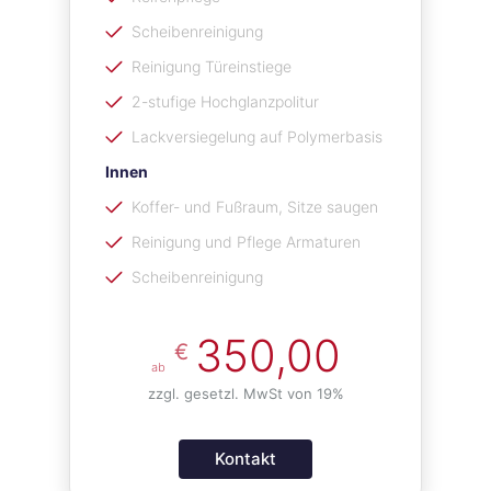
Scheibenreinigung
Reinigung Türeinstiege
2-stufige Hochglanzpolitur
Lackversiegelung auf Polymerbasis
Innen
Koffer- und Fußraum, Sitze saugen
Reinigung und Pflege Armaturen
Scheibenreinigung
350,00
€
ab
zzgl. gesetzl. MwSt von 19%
Kontakt