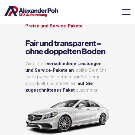
Preise und Service-Pakete
SERVICE
Fair und transparent –
LEISTUNGEN & PREISE
ohne doppelten Boden
KONTAKT
Wir bieten
verschiedene Leistungen
und Service-Pakete an
, sollte Sie nicht
fündig werden, beraten wir Sie gerne
individuell, und stellen ein
auf Sie
zugeschnittenes Paket
zusammen.