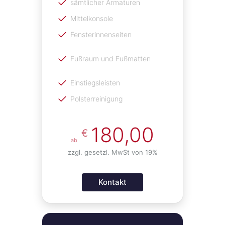
sämtlicher Armaturen
Mittelkonsole
Fensterinnenseiten
Fußraum und Fußmatten
Einstiegsleisten
Polsterreinigung
180,00
€
ab
zzgl. gesetzl. MwSt von 19%
Kontakt