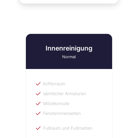
Innenreinigung
Normal
Kofferraum
sämtlicher Armaturen
Mittelkonsole
Fensterinnenseiten
Fußraum und Fußmatten